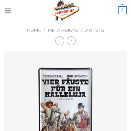
Skip
to
0
content
HOME
/
METAL-SIGNS
/
ARTISTS