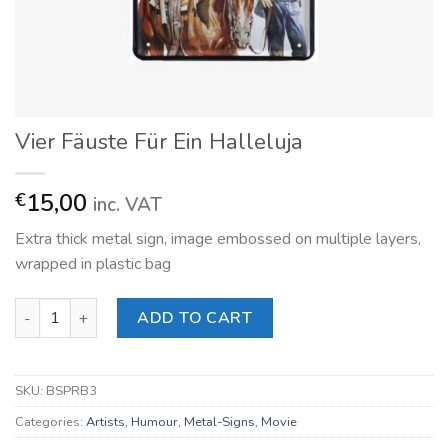
Vier Fäuste Für Ein Halleluja
15,00
€
inc. VAT
Extra thick metal sign, image embossed on multiple layers,
wrapped in plastic bag
Vier Fäuste Für Ein Halleluja quantity
ADD TO CART
SKU:
BSPRB3
Categories:
Artists
,
Humour
,
Metal-Signs
,
Movie